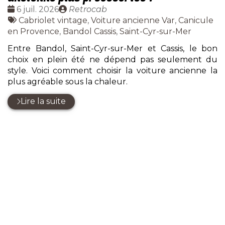
Date
Publié
6 juil. 2026
Retrocab
:
Tags
par
Cabriolet vintage
,
Voiture ancienne Var
,
Canicule
:
en Provence
,
Bandol Cassis
,
Saint-Cyr-sur-Mer
Entre Bandol, Saint-Cyr-sur-Mer et Cassis, le bon
choix en plein été ne dépend pas seulement du
style. Voici comment choisir la voiture ancienne la
plus agréable sous la chaleur.
Lire la suite