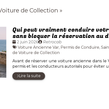
Voiture de Collection
»
Qui peut vraiment conduire votre
sans bloquer la réservation au
Date
Publié
2 juin 2026
Retrocab
:
Tags
par
Voiture Ancienne Var
,
Permis de Conduire
,
Sai
:
de Voiture de Collection
Avant de réserver une voiture ancienne dans le V
permis et les conducteurs autorisés pour éviter 
Lire la suite