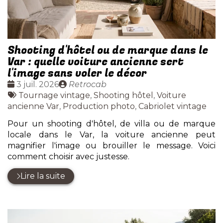
Shooting d'hôtel ou de marque dans le
Var : quelle voiture ancienne sert
l'image sans voler le décor
Date
Publié
3 juil. 2026
Retrocab
:
Tags
par
Tournage vintage
,
Shooting hôtel
,
Voiture
:
ancienne Var
,
Production photo
,
Cabriolet vintage
Pour un shooting d'hôtel, de villa ou de marque
locale dans le Var, la voiture ancienne peut
magnifier l'image ou brouiller le message. Voici
comment choisir avec justesse.
Lire la suite