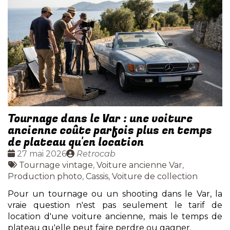
Tournage dans le Var : une voiture
ancienne coûte parfois plus en temps
de plateau qu'en location
Date
Publié
27 mai 2026
Retrocab
:
Tags
par
Tournage vintage
,
Voiture ancienne Var
,
:
Production photo
,
Cassis
,
Voiture de collection
Pour un tournage ou un shooting dans le Var, la
vraie question n'est pas seulement le tarif de
location d'une voiture ancienne, mais le temps de
plateau qu'elle peut faire perdre ou gagner.