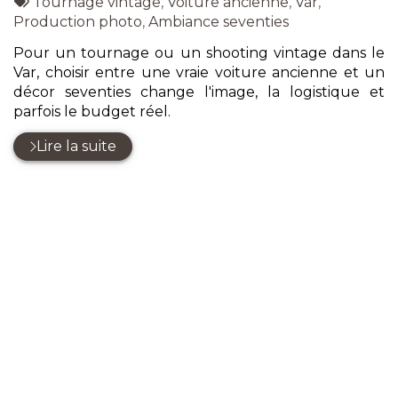
:
Tags
par
Tournage vintage
,
Voiture ancienne
,
Var
,
:
Production photo
,
Ambiance seventies
Pour un tournage ou un shooting vintage dans le
Var, choisir entre une vraie voiture ancienne et un
décor seventies change l'image, la logistique et
parfois le budget réel.
Lire la suite