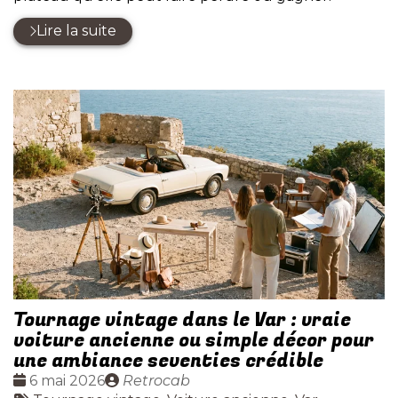
Lire la suite
Tournage vintage dans le Var : vraie
voiture ancienne ou simple décor pour
une ambiance seventies crédible
Date
Publié
6 mai 2026
Retrocab