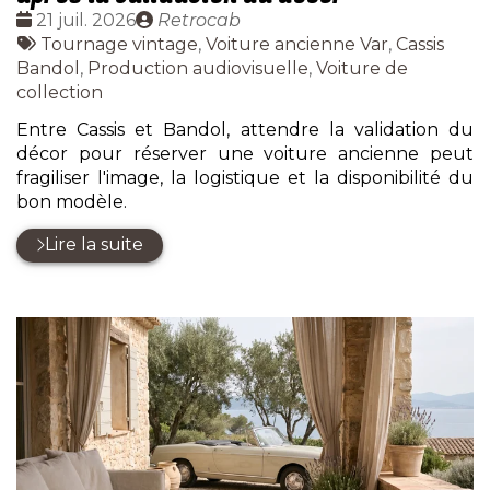
Date
Publié
21 juil. 2026
Retrocab
:
Tags
par
Tournage vintage
,
Voiture ancienne Var
,
Cassis
:
Bandol
,
Production audiovisuelle
,
Voiture de
collection
Entre Cassis et Bandol, attendre la validation du
décor pour réserver une voiture ancienne peut
fragiliser l'image, la logistique et la disponibilité du
bon modèle.
Lire la suite