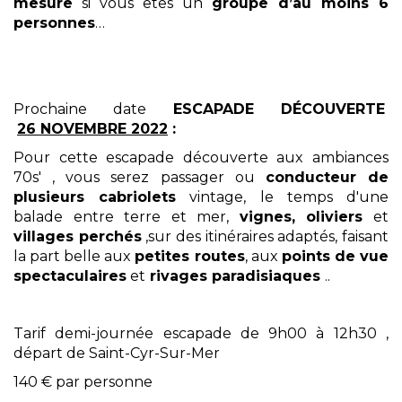
mesure
si vous êtes un
groupe d’au moins 6
personnes
…
Prochaine date
ESCAPADE DÉCOUVERTE
26
NOVEMBRE
2022
:
Pour cette escapade découverte aux ambiances
70s' , vous serez passager ou
conducteur de
plusieurs cabriolets
vintage, le temps d'une
balade entre terre et mer,
vignes, oliviers
et
villages perchés
,sur des itinéraires adaptés, faisant
la part belle aux
petites routes
, aux
points de vue
spectaculaires
et
rivages paradisiaques
..
Tarif demi-journée escapade de 9h00 à 12h30 ,
départ de Saint-Cyr-Sur-Mer
140 € par personne