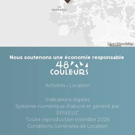
OpenStreetMap
Nous soutenons une économie responsable
Activités
-
Location
Indications légales
Système numérique élaboré et généré par
—
EPIXELIC
Toute reproduction interdite 2026
—
Conditions Générales de Location
—