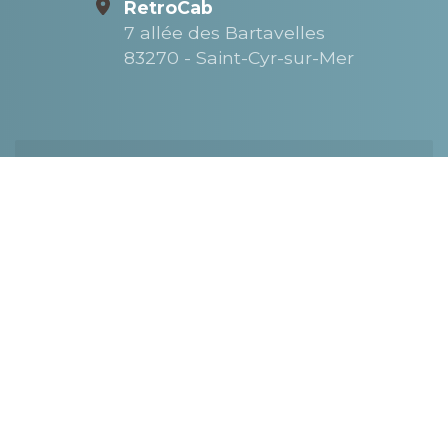
RetroCab
7 allée des Bartavelles
83270 - Saint-Cyr-sur-Mer
Nom
Téléphone
E-Mail
Message