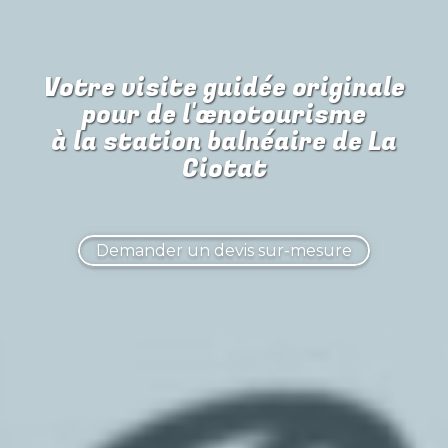
Votre visite guidée originale
pour
de l'œnotourisme
à la station balnéaire de La
Ciotat
Demander un devis sur-mesure