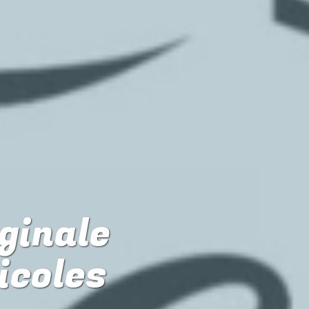
iginale
icoles