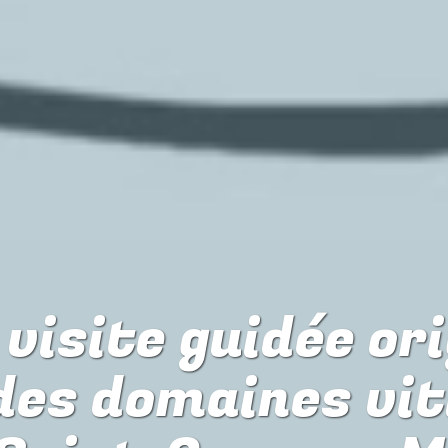
visite guidée or
des domaines vit