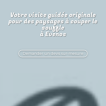
Votre visite guidée originale
pour
des paysages à couper le
souffle
à Evenos
Demander un devis sur-mesure