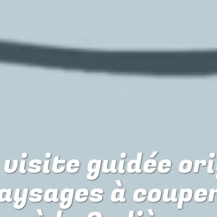
visite guidée or
aysages à couper