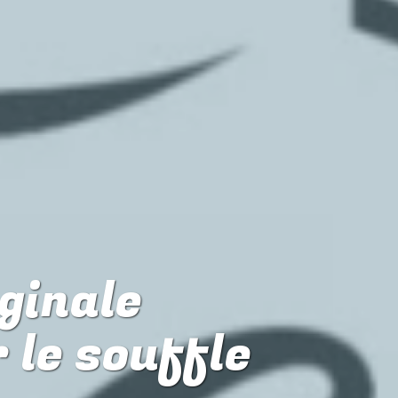
iginale
 le souffle