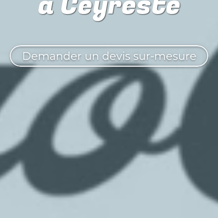
à Ceyreste
Demander un devis sur-mesure