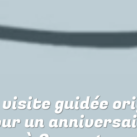
visite guidée or
our
un anniversa