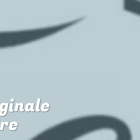
iginale
ire