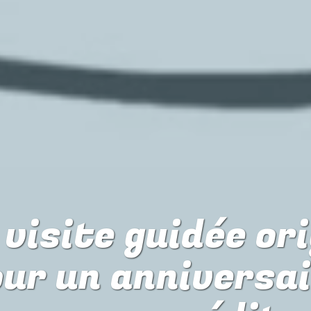
visite guidée or
our
un anniversa