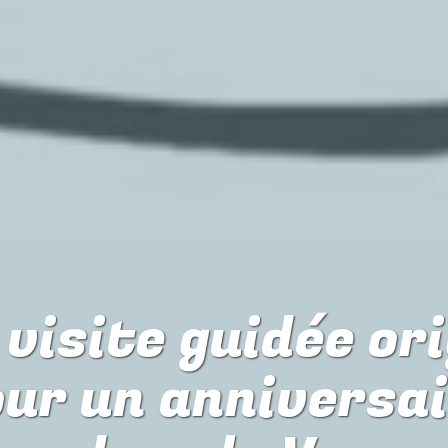
visite guidée or
our
un anniversa