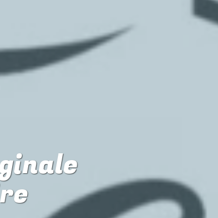
iginale
ire