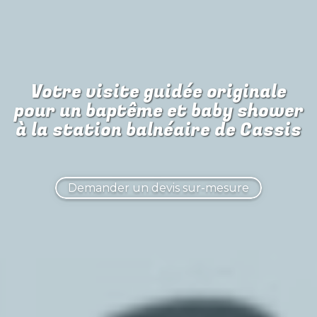
Votre visite guidée originale
pour
un baptême et baby shower
à la station balnéaire de Cassis
Demander un devis sur-mesure