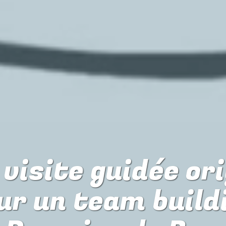
visite guidée or
ur
un team build