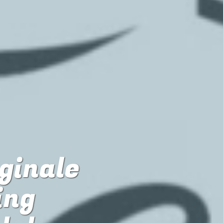
iginale
ing