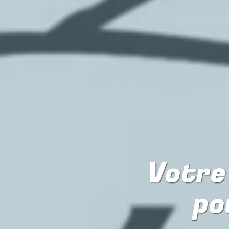
Votre 
po