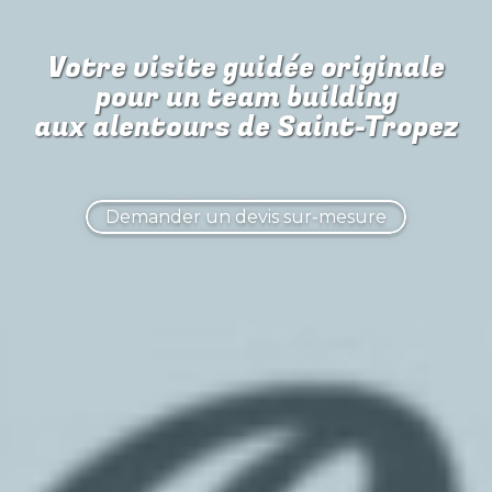
Votre visite guidée originale
pour
un team building
aux alentours de Saint-Tropez
Demander un devis sur-mesure