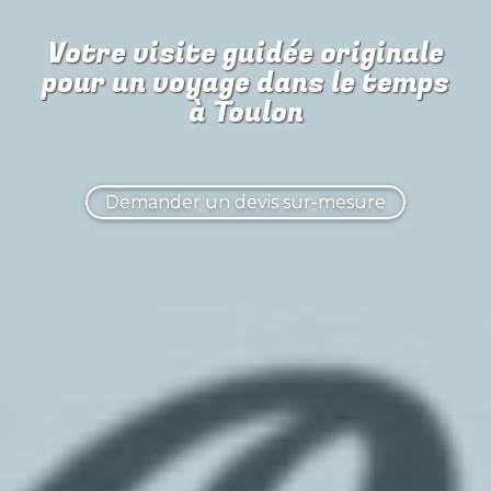
Votre visite guidée originale
pour
un voyage dans le temps
à Toulon
Demander un devis sur-mesure