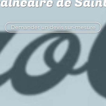
balnéaire de Sai
Demander un devis sur-mesure