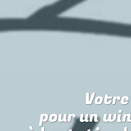
Votre 
pour
un win