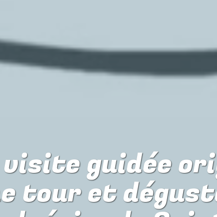
visite guidée or
e tour et dégust