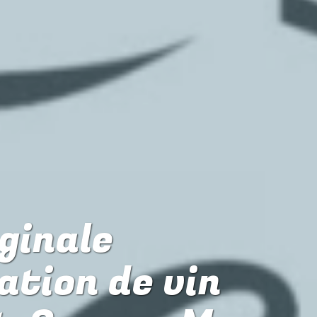
iginale
ation de vin