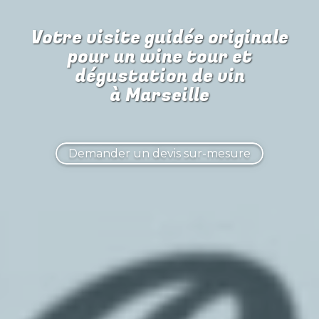
Votre visite guidée originale
pour
un wine tour et
dégustation de vin
à Marseille
Demander un devis sur-mesure