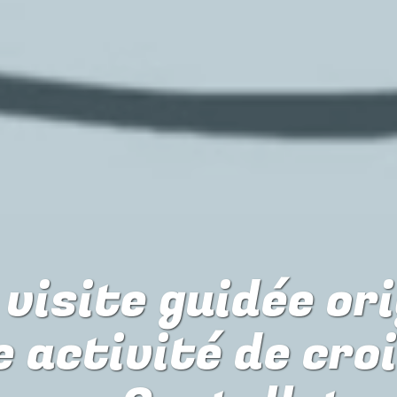
visite guidée or
e activité de cro