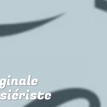
iginale
isiériste