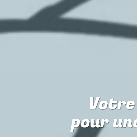
Votre 
pour
un