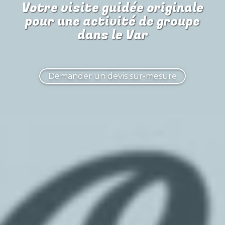
Votre visite guidée originale
pour
une activité de groupe
dans le Var
Demander un devis sur-mesure