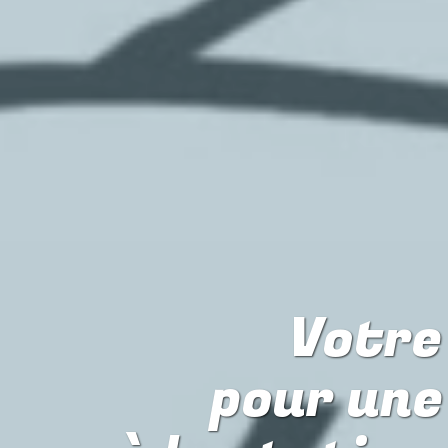
Votre 
pour
une