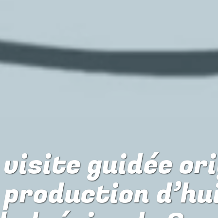
visite guidée or
 production d’hui