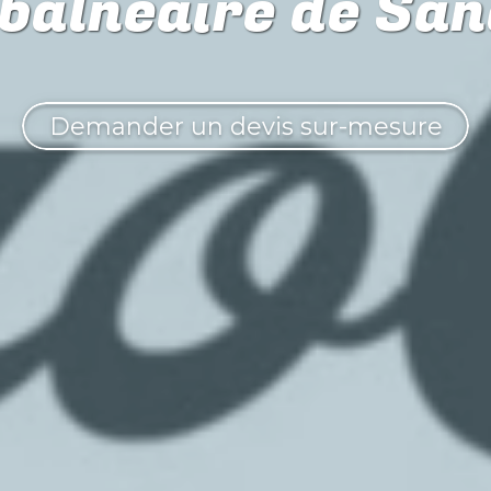
n balnéaire de Sa
Demander un devis sur-mesure