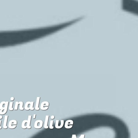
iginale
le d'olive