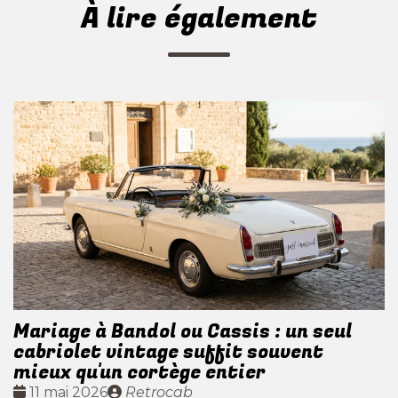
À lire également
Mariage à Bandol ou Cassis : un seul
cabriolet vintage suffit souvent
mieux qu'un cortège entier
Date
Publié
11 mai 2026
Retrocab