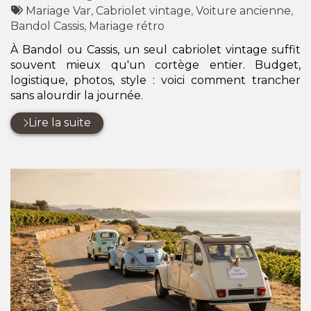
:
Tags
par
Mariage Var
,
Cabriolet vintage
,
Voiture ancienne
,
:
Bandol Cassis
,
Mariage rétro
À Bandol ou Cassis, un seul cabriolet vintage suffit
souvent mieux qu'un cortège entier. Budget,
logistique, photos, style : voici comment trancher
sans alourdir la journée.
Lire la suite