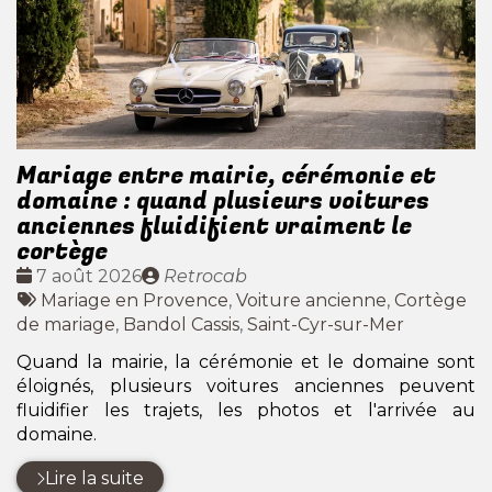
Mariage entre mairie, cérémonie et
domaine : quand plusieurs voitures
anciennes fluidifient vraiment le
cortège
Date
Publié
7 août 2026
Retrocab
:
Tags
par
Mariage en Provence
,
Voiture ancienne
,
Cortège
:
de mariage
,
Bandol Cassis
,
Saint-Cyr-sur-Mer
Quand la mairie, la cérémonie et le domaine sont
éloignés, plusieurs voitures anciennes peuvent
fluidifier les trajets, les photos et l'arrivée au
domaine.
Lire la suite