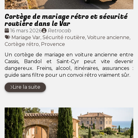
Cortège de mariage rétro et sécurité
routière dans le Var
Date
Publié
16 mars 2026
Retrocab
:
Tags
par
Mariage Var
,
Sécurité routière
,
Voiture ancienne
,
:
Cortège rétro
,
Provence
Un cortège de mariage en voiture ancienne entre
Cassis, Bandol et Saint-Cyr peut vite devenir
dangereux. Freins, alcool, itinéraires, assurances :
guide sans filtre pour un convoi rétro vraiment sûr.
Lire la suite