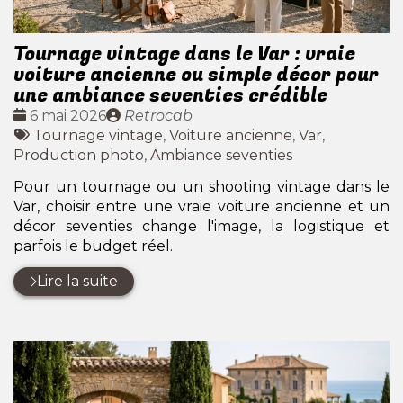
Tournage vintage dans le Var : vraie
voiture ancienne ou simple décor pour
une ambiance seventies crédible
Date
Publié
6 mai 2026
Retrocab
:
Tags
par
Tournage vintage
,
Voiture ancienne
,
Var
,
:
Production photo
,
Ambiance seventies
Pour un tournage ou un shooting vintage dans le
Var, choisir entre une vraie voiture ancienne et un
décor seventies change l'image, la logistique et
parfois le budget réel.
Lire la suite