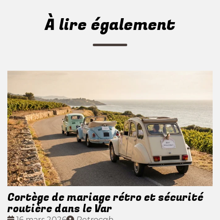
À lire également
Cortège de mariage rétro et sécurité
routière dans le Var
Date
Publié
16 mars 2026
Retrocab