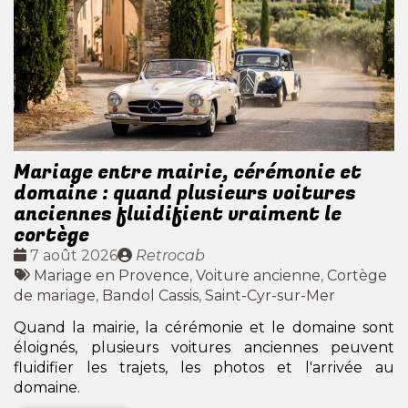
Mariage entre mairie, cérémonie et
domaine : quand plusieurs voitures
anciennes fluidifient vraiment le
cortège
Date
Publié
7 août 2026
Retrocab
:
Tags
par
Mariage en Provence
,
Voiture ancienne
,
Cortège
:
de mariage
,
Bandol Cassis
,
Saint-Cyr-sur-Mer
Quand la mairie, la cérémonie et le domaine sont
éloignés, plusieurs voitures anciennes peuvent
fluidifier les trajets, les photos et l'arrivée au
domaine.